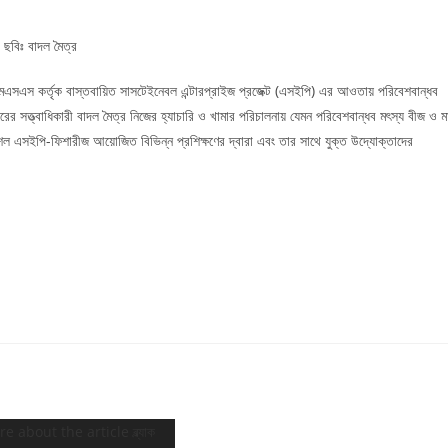
ছবিঃ বাদল মৈত্র
এমএসএস কর্তৃক বাস্তবায়িত সাসটেইনেবল এন্টারপ্রাইজ প্রজেক্ট (এসইপি) এর আওতায় পরিবেশবান্ধব
ের সত্ত্বাধিকারী বাদল মৈত্র নিজের হ্যাচারি ও খামার পরিচালনায় যেমন পরিবেশবান্ধব মৎস্য বীজ ও ম
ৌশল এসইপি-ফিশারীজ আয়োজিত বিভিন্ন প্রশিক্ষণের দ্বারা এবং তার সাথে যুক্ত উদ্যোক্তাদের