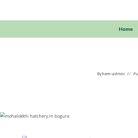
Home
By
hem-admin
Pu