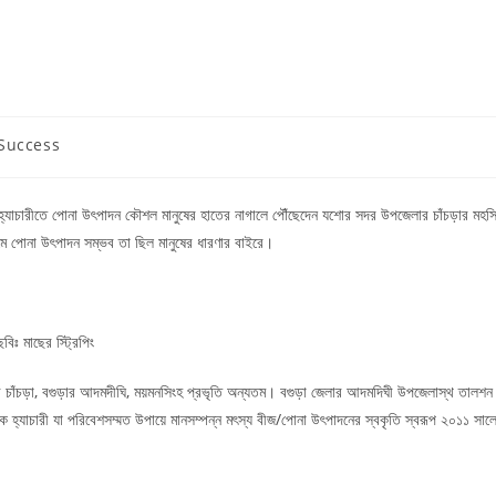
 Success
সময় হ্যাচারীতে পোনা উৎপাদন কৌশল মানুষের হাতের নাগালে পৌঁছেদেন যশোর সদর উপজেলার চাঁচড়ার মহস
যমে পোনা উৎপাদন সম্ভব তা ছিল মানুষের ধারণার বাইরে।
ছবিঃ মাছের স্ট্রিপিং
র চাঁচড়া, বগুড়ার আদমদীঘি, ময়মনসিংহ প্রভৃতি অন্যতম। বগুড়া জেলার আদমদিঘী উপজেলাস্থ তালশন
 হ্যাচারী যা পরিবেশসম্মত উপায়ে মানসম্পন্ন মৎস্য বীজ/পোনা উৎপাদনের স্বকৃতি স্বরূপ ২০১১ সাল