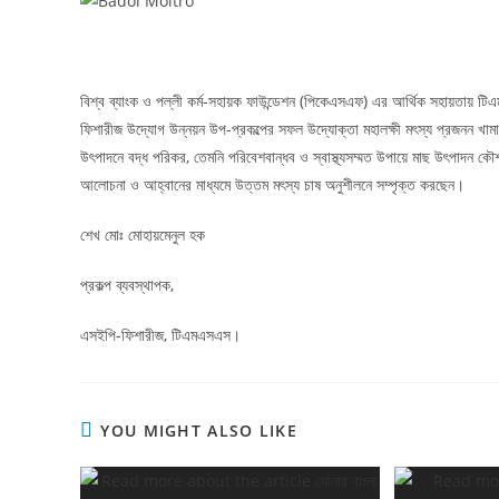
বিশ্ব ব্যাংক ও পল্লী কর্ম-সহায়ক ফাউন্ডেশন (পিকেএসএফ) এর আর্থিক সহায়তায় টি
ফিশারীজ উদ্যোগ উন্নয়ন উপ-প্রকল্পের সফল উদ্যোক্তা মহালক্ষী মৎস্য প্রজনন খামার
উৎপাদনে বদ্ধ পরিকর, তেমনি পরিবেশবান্ধব ও স্বাস্থ্যসম্মত উপায়ে মাছ উৎপাদন ক
আলোচনা ও আহ্বানের মাধ্যমে উত্তম মৎস্য চাষ অনুশীলনে সম্পৃক্ত করছেন।
শেখ মোঃ মোহায়মেনুল হক
প্রকল্প ব্যবস্থাপক,
এসইপি-ফিশারীজ, টিএমএসএস।
YOU MIGHT ALSO LIKE